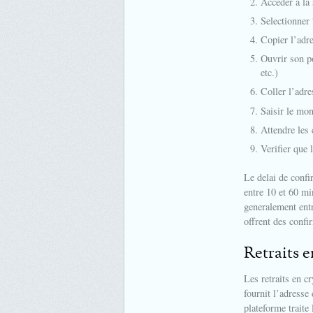
Acceder a la
Selectionner
Copier l’adre
Ouvrir son p
etc.)
Coller l’adre
Saisir le mon
Attendre les 
Verifier que 
Le delai de confi
entre 10 et 60 mi
generalement ent
offrent des confi
Retraits e
Les retraits en c
fournit l’adresse 
plateforme traite 