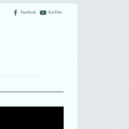
Facebook
YouTube