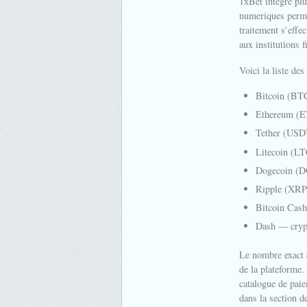
1xBet integre pl
numeriques permet
traitement s’effec
aux institutions f
Voici la liste de
Bitcoin (BTC
Ethereum (ET
Tether (USDT
Litecoin (LTC
Dogecoin (DO
Ripple (XRP)
Bitcoin Cash
Dash — crypt
Le nombre exact 
de la plateforme.
catalogue de paie
dans la section d