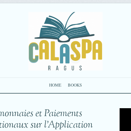
HOME
BOOKS
onnaies et Paiements
tionaux sur l’Application