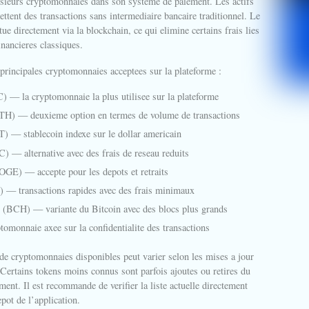
usieurs cryptomonnaies dans son systeme de paiement. Les actifs
tent des transactions sans intermediaire bancaire traditionnel. Le
tue directement via la blockchain, ce qui elimine certains frais lies
inancieres classiques.
s principales cryptomonnaies acceptees sur la plateforme :
) — la cryptomonnaie la plus utilisee sur la plateforme
H) — deuxieme option en termes de volume de transactions
) — stablecoin indexe sur le dollar americain
) — alternative avec des frais de reseau reduits
GE) — accepte pour les depots et retraits
 — transactions rapides avec des frais minimaux
 (BCH) — variante du Bitcoin avec des blocs plus grands
omonnaie axee sur la confidentialite des transactions
de cryptomonnaies disponibles peut varier selon les mises a jour
 Certains tokens moins connus sont parfois ajoutes ou retires du
ment. Il est recommande de verifier la liste actuelle directement
epot de l’application.