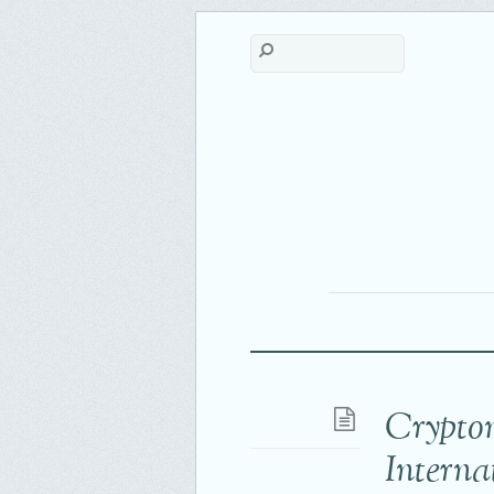
Cryptom
Interna