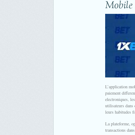
Mobile 
L’application mo
paiement differen
electroniques, le
utilisateurs dans
leurs habitudes fi
La plateforme, o
transactions dans